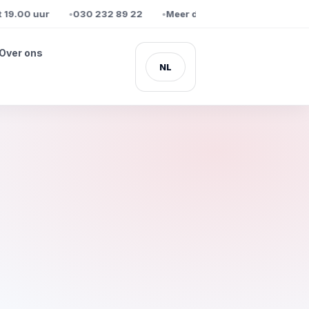
9.00 uur
030 232 89 22
Meer dan 1 miljoen klanten gingen
Over ons
NL