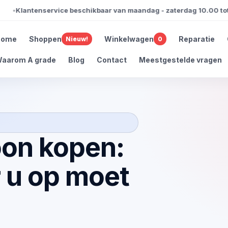
Klantenservice beschikbaar van maandag - zaterdag 10.00 tot 1
Home
Shoppen
Winkelwagen
Reparatie
Nieuw!
0
aarom A grade
Blog
Contact
Meestgestelde vragen
oon kopen:
 u op moet