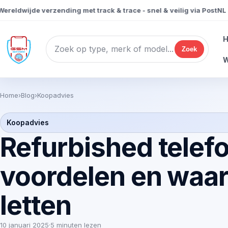
eldwijde verzending met track & trace - snel & veilig via PostNL
Zoek
W
Home
›
Blog
›
Koopadvies
Koopadvies
Refurbished telef
voordelen en waar
letten
10 januari 2025
·
5 minuten lezen