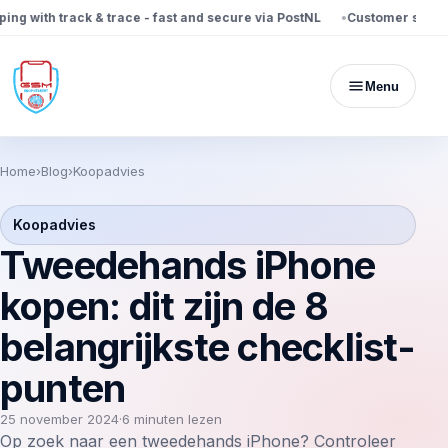
 with track & trace - fast and secure via PostNL
Customer service a
Menu
Home
›
Blog
›
Koopadvies
Koopadvies
Tweedehands iPhone
kopen: dit zijn de 8
belangrijkste checklist-
punten
25 november 2024
·
6 minuten lezen
Op zoek naar een tweedehands iPhone? Controleer