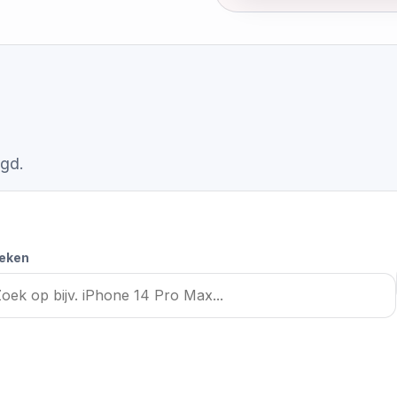
egd.
eken