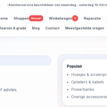
Klantenservice beschikbaar van maandag - zaterdag 10.00 tot 
Home
Shoppen
Winkelwagen
Reparatie
Nieuw!
0
aarom A grade
Blog
Contact
Meestgestelde vragen
Populair
Hoesjes & screenpr
Opladers & kabels
Powerbanks
f advies.
Overige accessoire