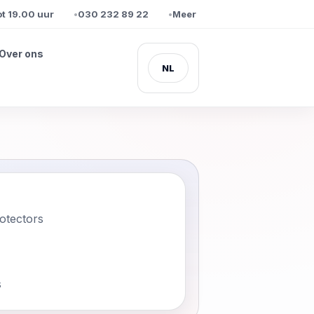
19.00 uur
030 232 89 22
Meer dan 1 miljoen klanten ging
Over ons
NL
otectors
s